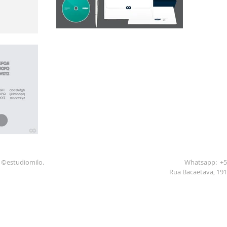
: ©estudiomilo.
Whatsapp: +55
Rua Bacaetava, 191 