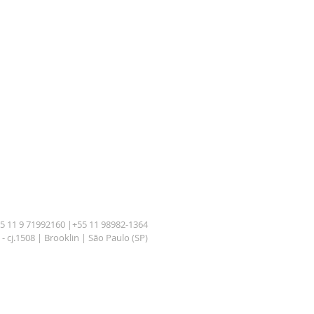
 11 9 71992160 |+55 11 98982-1364
- cj.1508 | Brooklin | São Paulo (SP)