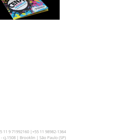
 11 9 71992160 |+55 11 98982-1364
- cj.1508 | Brooklin | São Paulo (SP)