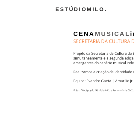
ESTÚDIOMILO.
CENA
MUSICAL
SECRETARIA DA CULTURA 
Projeto da Secretaria de Cultura do
simultaneamente e a segunda edição 
emergentes do cenário musical ind
Realizamos a criação da identidade v
Equipe: Evandro Gaeta | Amarilio Jr
Fotos: Divulgação | Estúdio Milo e Secretaria de Cult