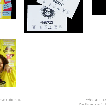
: ©estudiomilo.
Whatsapp: +55
Rua Bacaetava, 191 