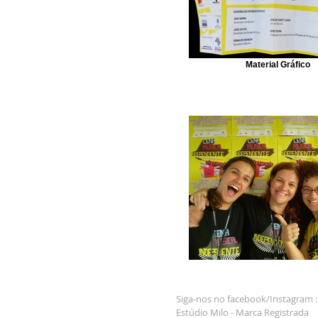
Material Gráfico
Siga-nos no facebook/Instagram 
Estúdio Milo - Marca Registrada